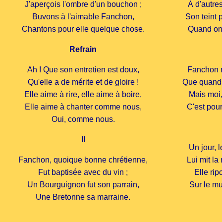
J'aperçois l'ombre d'un bouchon ;
À d'autres
Buvons à l'aimable Fanchon,
Son teint 
Chantons pour elle quelque chose.
Quand on 
Refrain
Ah ! Que son entretien est doux,
Fanchon n
Qu'elle a de mérite et de gloire !
Que quand o
Elle aime à rire, elle aime à boire,
Mais moi, 
Elle aime à chanter comme nous,
C'est pour
Oui, comme nous.
II
Un jour, 
Fanchon, quoique bonne chrétienne,
Lui mit la
Fut baptisée avec du vin ;
Elle rip
Un Bourguignon fut son parrain,
Sur le m
Une Bretonne sa marraine.