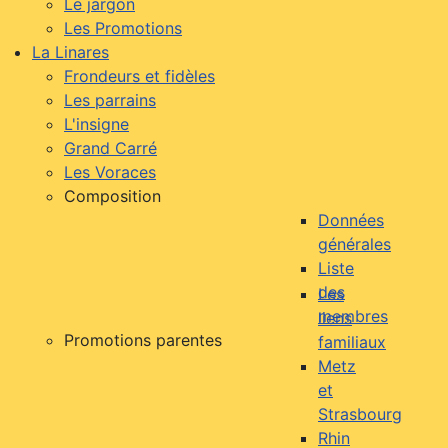
Le jargon
Les Promotions
La Linares
Frondeurs et fidèles
Les parrains
L'insigne
Grand Carré
Les Voraces
Composition
Données
générales
Liste
des
Les
membres
liens
Promotions parentes
familiaux
Metz
et
Strasbourg
Rhin