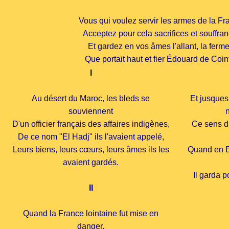
Vous qui voulez servir les armes de la Fr
Acceptez pour cela sacrifices et souffra
Et gardez en vos âmes l'allant, la ferm
Que portait haut et fier Édouard de Coint
I
Au désert du Maroc, les bleds se
Et jusques 
souviennent
n
D'un officier français des affaires indigènes,
Ce sens d
De ce nom "El Hadj" ils l'avaient appelé,
Leurs biens, leurs cœurs, leurs âmes ils les
Quand en Ext
avaient gardés.
Il garda p
II
Quand la France lointaine fut mise en
danger,