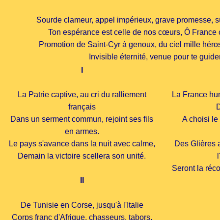
Sourde clameur, appel impérieux, grave promesse, sû
Ton espérance est celle de nos cœurs, Ô France 
Promotion de Saint-Cyr à genoux, du ciel mille héro
Invisible éternité, venue pour te guider
I
La Patrie captive, au cri du ralliement
La France hum
français
D
Dans un serment commun, rejoint ses fils
A choisi le
en armes.
Le pays s'avance dans la nuit avec calme,
Des Glières a
Demain la victoire scellera son unité.
Seront la réc
II
De Tunisie en Corse, jusqu'à l'Italie
Corps franc d'Afrique, chasseurs, tabors,