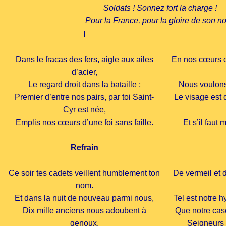
Soldats ! Sonnez fort la charge !
Pour la France, pour la gloire de son n
I
Dans le fracas des fers, aigle aux ailes
En nos cœurs de
d’acier,
Le regard droit dans la bataille ;
Nous voulons 
Premier d’entre nos pairs, par toi Saint-
Le visage est d
Cyr est née,
Emplis nos cœurs d’une foi sans faille.
Et s’il faut
Refrain
Ce soir tes cadets veillent humblement ton
De vermeil et d
nom.
Et dans la nuit de nouveau parmi nous,
Tel est notre 
Dix mille anciens nous adoubent à
Que notre cas
genoux.
Seigneurs 