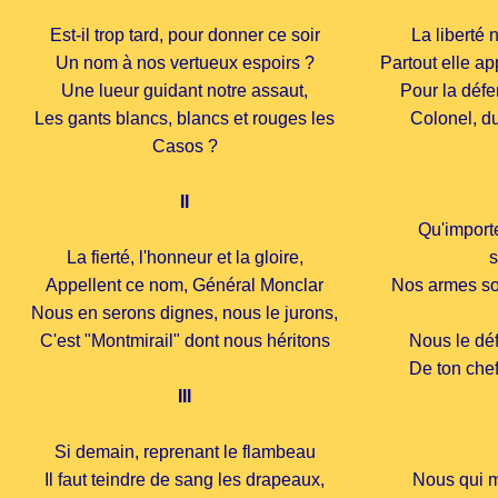
Est-il trop tard, pour donner ce soir
La liberté 
Un nom à nos vertueux espoirs ?
Partout elle a
Une lueur guidant notre assaut,
Pour la déf
Les gants blancs, blancs et rouges les
Colonel, d
Casos ?
II
Qu'importe
La fierté, l'honneur et la gloire,
s
Appellent ce nom, Général Monclar
Nos armes son
Nous en serons dignes, nous le jurons,
C'est "Montmirail" dont nous héritons
Nous le déf
De ton chef
III
Si demain, reprenant le flambeau
Il faut teindre de sang les drapeaux,
Nous qui m