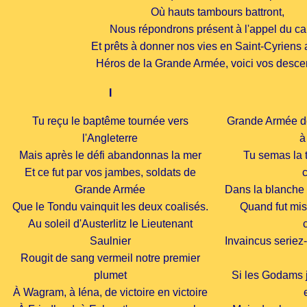
Où hauts tambours battront,
Nous répondrons présent à l'appel du c
Et prêts à donner nos vies en Saint-Cyriens 
Héros de la Grande Armée, voici vos desc
I
Tu reçu le baptême tournée vers
Grande Armée de
l'Angleterre
à
Mais après le défi abandonnas la mer
Tu semas la t
Et ce fut par vos jambes, soldats de
Grande Armée
Dans la blanche R
Que le Tondu vainquit les deux coalisés.
Quand fut mis
Au soleil d'Austerlitz le Lieutenant
Saulnier
Invaincus seriez
Rougit de sang vermeil notre premier
plumet
Si les Godams j
À Wagram, à Iéna, de victoire en victoire