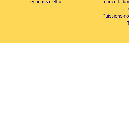
ennemis d'effroi
Tu reçu la b
r
Puissions-no
T