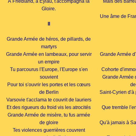
À Friedland, à Eylau, t'accompagna la
Mais des barre
Gloire.
Une âme de Franç
II
Grande Armée de héros, de pillards, de
martyrs
Grande Armée en lambeaux, pour servir
Grande Armée d'O
un empire
Tu parcourus l'Europe, l'Europe s'en
Cohorte d'immort
souvient
Grande Armée d'
Pour toi s'ouvrir les portes et les cœurs
de
de Berlin
Saint-Cyrien d'à 
Varsovie t'acclama te couvrit de lauriers
Et des rigueurs du froid vis les atrocités
Que tremble l'e
Grande Armée de misère, tu fus armée
de gloire
Qu'à jamais à Sa
Tes violences guerrières couvrent