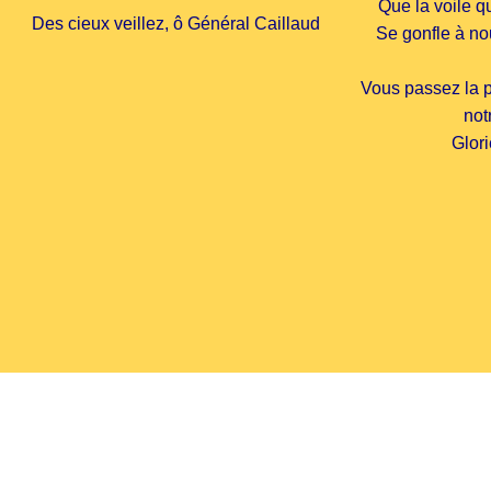
Que la voile qu
Des cieux veillez, ô Général Caillaud
Se gonfle à no
Vous passez la po
not
Glori