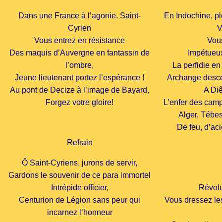
Dans une France à l’agonie, Saint-
En Indochine, p
Cyrien
V
Vous entrez en résistance
Vou
Des maquis d’Auvergne en fantassin de
Impétueux
l’ombre,
La perfidie en
Jeune lieutenant portez l’espérance !
Archange desce
Au pont de Decize à l’image de Bayard,
A Di
Forgez votre gloire!
L’enfer des camp
Alger, Tébes
De feu, d’ac
Refrain
Ô Saint-Cyriens, jurons de servir,
Gardons le souvenir de ce para immortel
Intrépide officier,
Révolu
Centurion de Légion sans peur qui
Vous dressez les
incarnez l’honneur