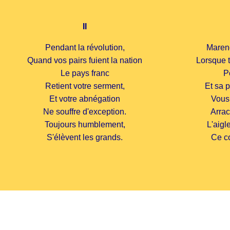
II
Pendant la révolution,
Mareng
Quand vos pairs fuient la nation
Lorsque t
Le pays franc
P
Retient votre serment,
Et sa p
Et votre abnégation
Vous 
Ne souffre d'exception.
Arrac
Toujours humblement,
L'aigl
S'élèvent les grands.
Ce c