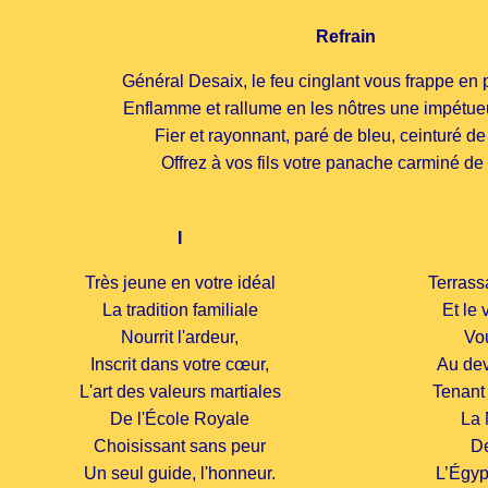
Refrain
Général Desaix, le feu cinglant vous frappe en 
Enflamme et rallume en les nôtres une impétue
Fier et rayonnant, paré de bleu, ceinturé de
Offrez à vos fils votre panache carminé de
I
Très jeune en votre idéal
Terrassa
La tradition familiale
Et le 
Nourrit l'ardeur,
Vo
Inscrit dans votre cœur,
Au dev
L'art des valeurs martiales
Tenant
De l'École Royale
La 
Choisissant sans peur
De
Un seul guide, l'honneur.
L’Égyp